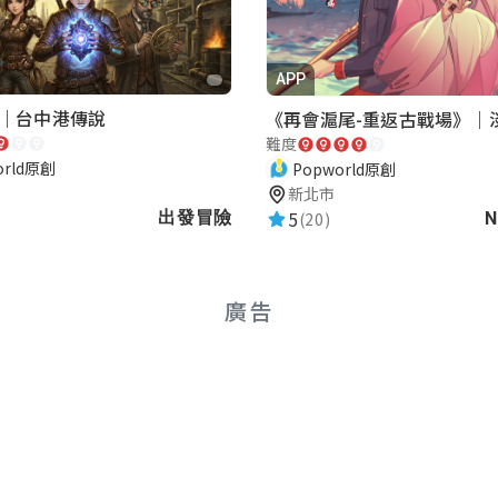
APP
｜台中港傳說
難度
orld原創
Popworld原創
新北市
5
出發冒險
(20)
N
廣告