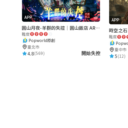
APP
APP
圓山月夜-羊群的失控｜圓山飯店 ARG實境解謎遊戲
時空之石
難度
難度
Popworld原創
Popw
臺北市
臺中市
4.8
(569)
開始失控
5
(12)