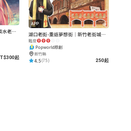
APP
《再會滬尾-重返古戰場》｜淡水老街實境遊戲｜實體遊戲盒
湖口老街-重返夢想街｜新竹老街城市解謎
難度
Popworld原創
新竹縣
T$300起
4.5
(75)
250起