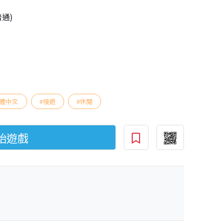
普通)
體中文
#慢遊
#休閒
始遊戲