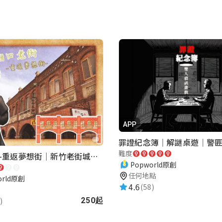
APP
難度
湖口老街-重返夢想街｜新竹老街城市解謎
Popworld原創
任何地點
orld原創
4.6
(58)
)
250起