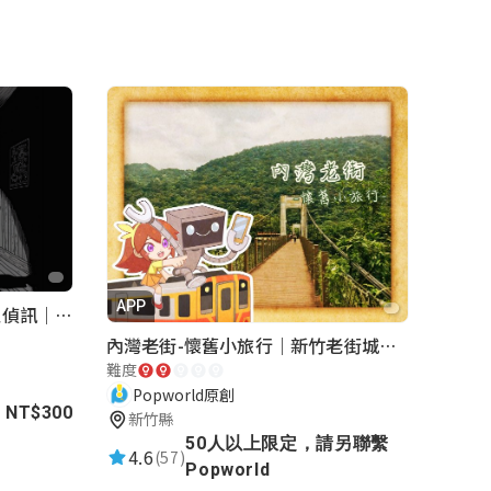
APP
罪證紀念簿｜解謎桌遊｜警匪偵訊｜室內遊戲
內灣老街-懷舊小旅行｜新竹老街城市解謎
難度
Popworld原創
NT$300
新竹縣
50人以上限定，請另聯繫
4.6
(57)
Popworld