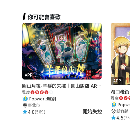
你可能會喜歡
APP
APP
圓山月夜-羊群的失控｜圓山飯店 ARG實境解謎遊戲
難度
難度
Popworld原創
Popw
臺北市
新竹縣
4.8
(569)
開始失控
4.5
(75