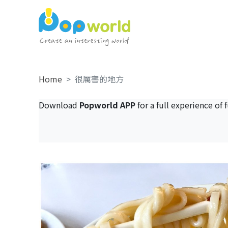
Home
很厲害的地方
Download
Popworld APP
for a full experience of