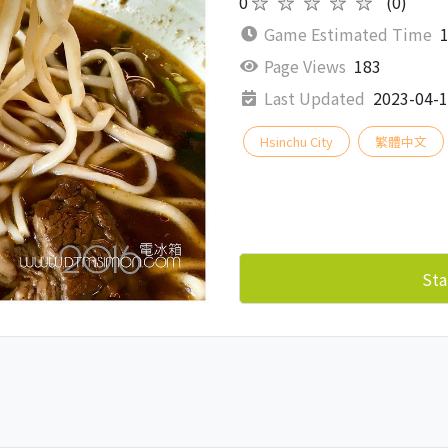
0
★★★★★
(0)
Game Estimated Time
1
Page Views
183
Last Updated
2023-04-
Hsinchu City
繁體中文
Sta