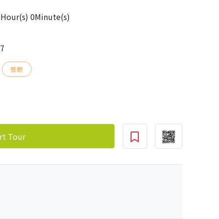
Hour(s) 0Minute(s)
17
餐廳
rt Tour