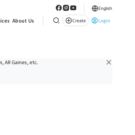
English
vices
About Us
Create
Login
×
n, AR Games, etc.