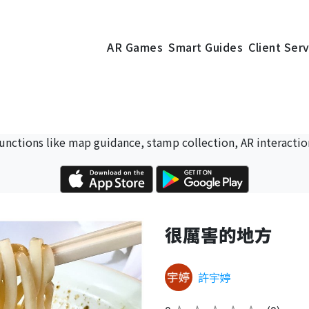
AR Games
Smart Guides
Client Ser
 functions like map guidance, stamp collection, AR interactio
很厲害的地方
許宇婷