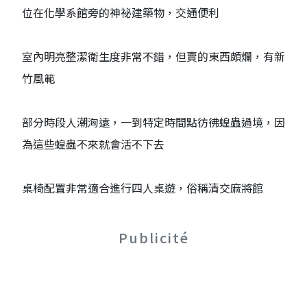
位在化學系館旁的神祕建築物，交通便利
室內明亮整潔衛生度非常不錯，但賣的東西頗爛，有新
竹風範
部分時段人潮洶遠，一到特定時間點彷彿蝗蟲過境，因
為這些蝗蟲不來就會活不下去
桌椅配置非常適合進行四人桌遊，俗稱清交麻將館
Publicité