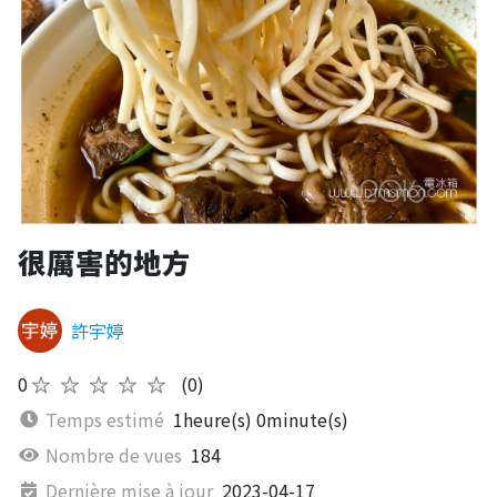
很厲害的地方
許宇婷
0
★★★★★
(0)
Temps estimé
1heure(s) 0minute(s)
Nombre de vues
184
Dernière mise à jour
2023-04-17