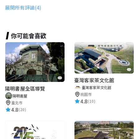
小良
展開所有評論(4)
★★★★★
2019-10-31 04:21:33
蠻喜歡妳拍的照片
你可能會喜歡
60621許云溱
★★★★★
2024-01-12 14:51:52
臺灣客家茶文化館
臺灣客家茶文化館
陽明書屋全區導覽
桃園市
陽明書屋
4.8
(10)
臺北市
4.8
(20)