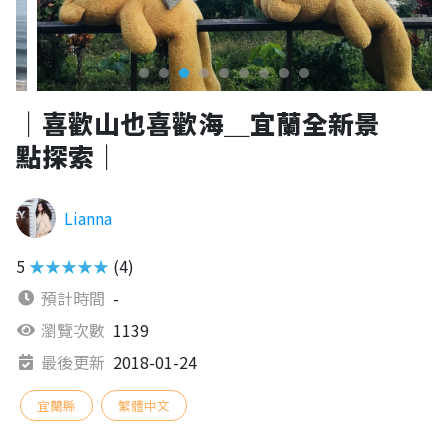
｜喜歡山也喜歡海＿宜蘭全新景
點探索｜
Lianna
5
★★★★★
(4)
預計時間
-
瀏覽次數
1139
最後更新
2018-01-24
宜蘭縣
繁體中文