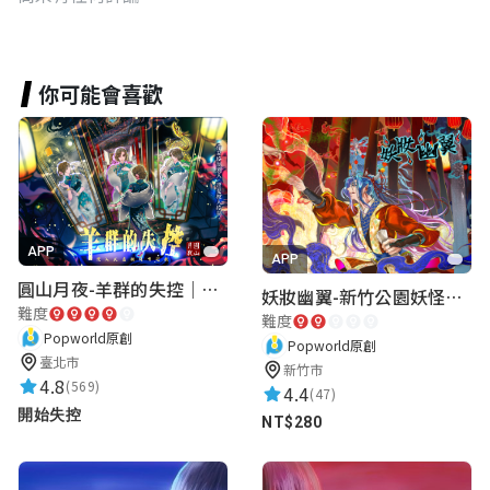
你可能會喜歡
APP
APP
圓山月夜-羊群的失控｜圓山飯店 ARG實境解謎遊戲
妖妝幽翼-新竹公園妖怪懸疑事件
難度
難度
Popworld原創
Popworld原創
臺北市
新竹市
4.8
(569)
4.4
(47)
開始失控
NT$280