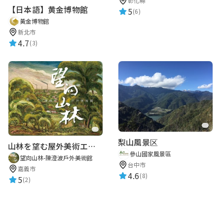
彰化縣
【日本語】黄金博物館
5
(6)
黃金博物館
新北市
4.7
(3)
梨山風景区
山林を望む屋外美術エリア
參山國家風景區
望向山林-陳澄波戶外美術館
台中市
嘉義市
4.6
(8)
5
(2)