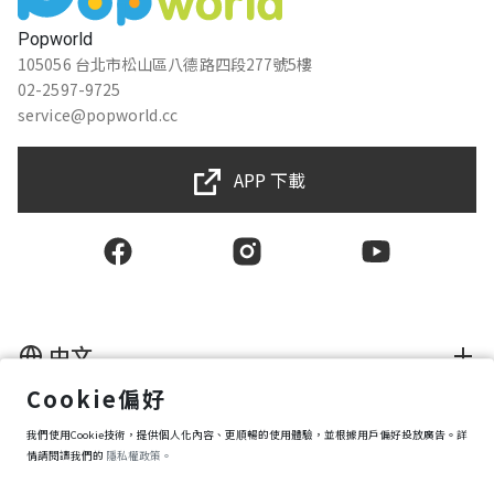
★★★★★
2024-03-28 23:22:13
Popworld
還不錯玩但百家姓那題感覺怪怪的
105056 台北市松山區八德路四段277號5樓
02-2597-9725
service@popworld.cc
Isaac Chan
★★★★★
2023-06-17 19:50:38
APP 下載
3.5
Janice Kuo
★★★★★
2026-05-21 15:48:07
中文
Cookie偏好
權湘庭
使用者授權合約
我們使用Cookie技術，提供個人化內容、更順暢的使用體驗，並根據用戶偏好投放廣告。詳
隱私權保護政策
★★★★★
2026-04-08 11:17:15
資訊安全政策
情請閱讀我們的
隱私權政策。
購買條款
Cookie 偏好設定