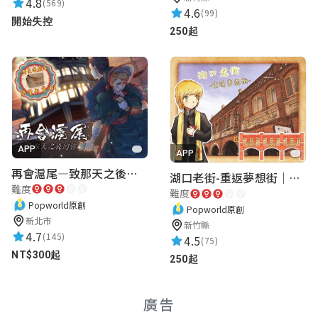
4.8
(569)
4.6
(99)
被窩裡的名偵探
開始失控
250起
★★★★★
2024-08-20 17:39:27
很好玩的遊戲，人物都很精美 然後不會太
難，還蠻適合新手的，希望可以出續集，然
後可以更懸疑一點會更有感覺，
Reddy Liu
APP
APP
再會滬尾—致那天之後的你｜淡水老街實境遊戲｜實體遊戲盒
★★★★★
2024-07-30 12:52:59
湖口老街-重返夢想街｜新竹老街城市解謎
難度
難度
感謝設計者，好玩
Popworld原創
Popworld原創
新北市
新竹縣
4.7
(145)
4.5
(75)
派星星
NT$300起
250起
★★★★★
2024-04-15 23:31:03
題目好玩
廣告