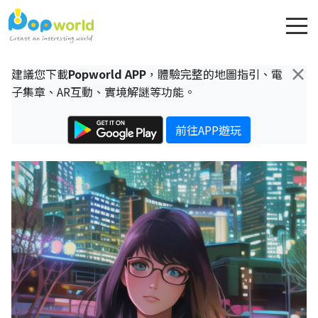
×
建議您下載
Popworld APP
，體驗完整的地圖指引、電
子集章、AR互動、實境解謎等功能。
前往APP遊玩