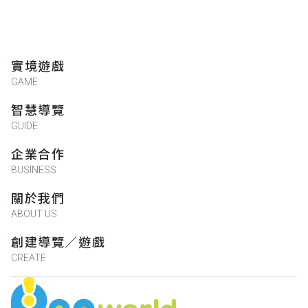
*不用想什麼月相週期29.5天的偏移，真的，
不用想這麼多！
實境遊戲
Yee
GAME
★★★★★
2023-07-21 22:37:54
智慧導覽
非常好玩，也很有故事和推理的感覺！
GUIDE
企業合作
BUSINESS
心
關於我們
★★★★★
2023-06-14 23:44:48
ABOUT US
齁勝
創建導覽／遊戲
CREATE
芫瑄
星滿意足