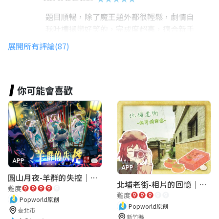
題目順暢，除了魔王題外都很輕鬆，劇情自
我吐槽還蠻好笑的，完成度超高，適合新手
體驗看看密室
展開所有評論(87)
Hsieh May
你可能會喜歡
★★★★★
2025-01-21 19:57:41
題目清楚，好玩
JY K
★★★★★
APP
2024-08-24 16:55:48
APP
圓山月夜-羊群的失控｜圓山飯店 ARG實境解謎遊戲
很有趣的解謎遊戲
北埔老街-相片的回憶｜新竹老街城市解謎
難度
難度
Popworld原創
Popworld原創
臺北市
松田奇雍
新竹縣