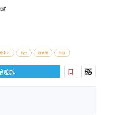
普通)
體中文
貓公
釀酒節
課程
始遊戲