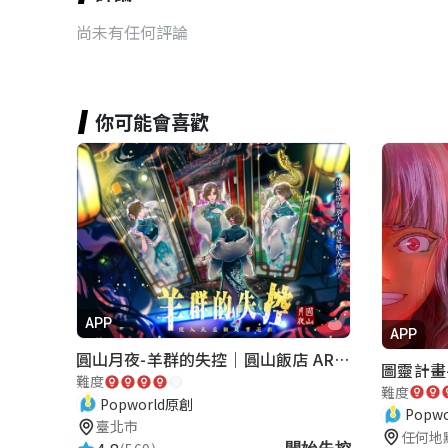
尚未有任何評論
你可能會喜歡
APP
APP
圓山月夜-羊群的失控｜圓山飯店 ARG實境解謎遊戲
圖靈計畫-
難度
難度
Popworld原創
Popw
臺北市
任何地