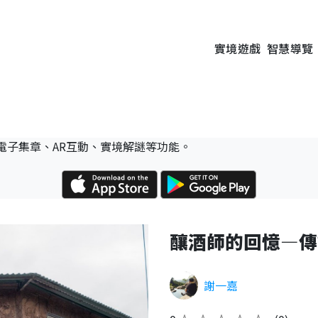
實境遊戲
智慧導覽
電子集章、AR互動、實境解謎等功能。
釀酒師的回憶—傳
謝一嘉