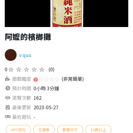
阿嬤的檳榔攤
v quu
0
★★★★★
(0)
遊戲難度
(非常簡單)
預計時間
0小時 3分鐘
瀏覽次數
162
最後更新
2023-05-27
最近遊玩
-
APP遊玩
花蓮縣
繁體中文
18歲以上