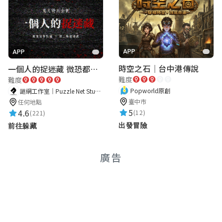
APP
APP
時空之石｜台中港傳說
一個人的捉迷藏 微恐都市傳說
難度
難度
Popworld原創
謎網工作室｜Puzzle Net Studio
臺中市
任何地點
5
4.6
(12)
(221)
出發冒險
前往躲藏
廣告