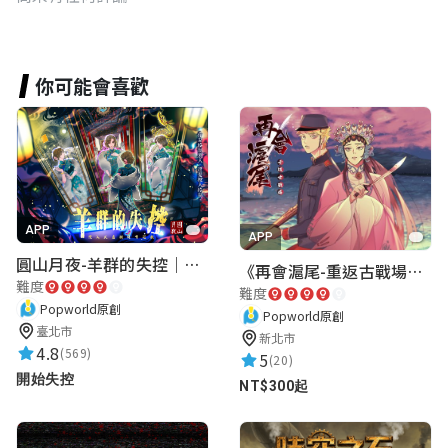
你可能會喜歡
APP
APP
圓山月夜-羊群的失控｜圓山飯店 ARG實境解謎遊戲
《再會滬尾-重返古戰場》｜淡水老街實境遊戲｜實體遊戲盒
難度
難度
Popworld原創
Popworld原創
臺北市
新北市
4.8
(569)
5
(20)
開始失控
NT$300起