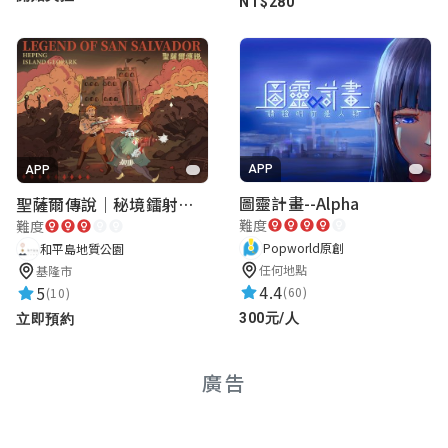
NT$280
APP
APP
圖靈計畫--Alpha
聖薩爾傳說｜秘境鐳射激戰
難度
難度
Popworld原創
和平島地質公園
任何地點
基隆市
4.4
5
(60)
(10)
300元/人
立即預約
廣告