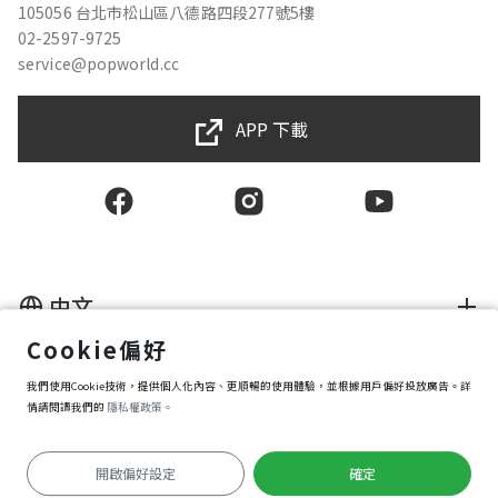
105056 台北市松山區八德路四段277號5樓
02-2597-9725
service@popworld.cc
APP 下載
中文
Cookie偏好
使用者授權合約
我們使用Cookie技術，提供個人化內容、更順暢的使用體驗，並根據用戶偏好投放廣告。詳
隱私權保護政策
資訊安全政策
情請閱讀我們的
隱私權政策。
購買條款
Cookie 偏好設定
開啟偏好設定
確定
Copyright © 2025 Popworld Inc. All Rights Reserved.
前往APP遊玩