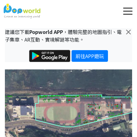
×
建議您下載
Popworld APP
，體驗完整的地圖指引、電
子集章、AR互動、實境解謎等功能。
前往APP遊玩