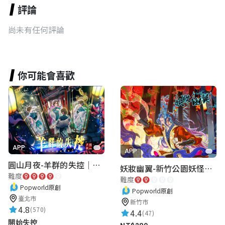
評論
尚未有任何評論
你可能會喜歡
APP
APP
圓山月夜-羊群的失控｜圓山飯店 ARG實境解謎遊戲
妖妝幽翼-新竹公園妖怪懸疑事件
難度
難度
Popworld原創
Popworld原創
臺北市
新竹市
4.8
(570)
4.4
(47)
開始失控