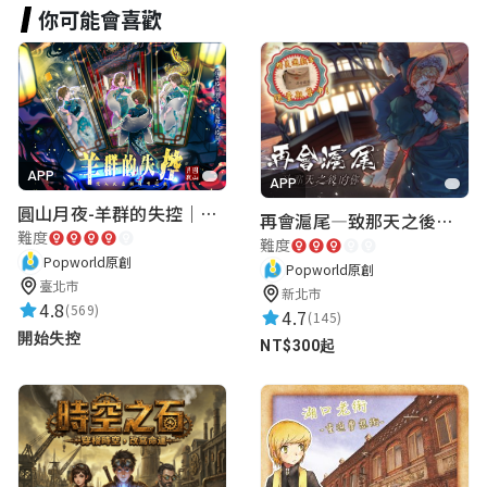
你可能會喜歡
Heidi
★★★★★
2023-06-09 18:15:04
APP
APP
圓山月夜-羊群的失控｜圓山飯店 ARG實境解謎遊戲
再會滬尾—致那天之後的你｜淡水老街實境遊戲｜實體遊戲盒
難度
難度
Popworld原創
Popworld原創
臺北市
新北市
4.8
(569)
4.7
(145)
開始失控
NT$300起