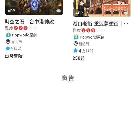
APP
APP
時空之石｜台中港傳說
湖口老街-重返夢想街｜新竹老街城市解謎
難度
難度
Popworld原創
Popworld原創
臺中市
新竹縣
5
(12)
4.5
(75)
出發冒險
250起
廣告