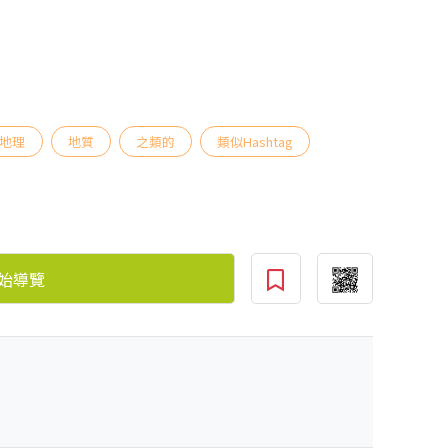
地理
地質
之類的
類似Hashtag
始導覽