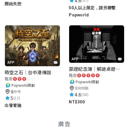
4.6
(57)
開始失控
50人以上限定，請另聯繫
Popworld
APP
APP
罪證紀念簿｜解謎桌遊｜警匪偵訊｜室內遊戲
時空之石｜台中港傳說
難度
難度
Popworld原創
Popworld原創
任何地點
臺中市
4.6
(58)
5
(12)
NT$300
出發冒險
廣告