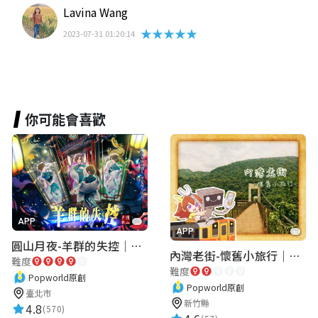
Lavina Wang
★★★★★
2023-07-31 01:20:14
你可能會喜歡
APP
APP
圓山月夜-羊群的失控｜圓山飯店 ARG實境解謎遊戲
內灣老街-懷舊小旅行｜新竹老街城市解謎
難度
難度
Popworld原創
Popworld原創
臺北市
新竹縣
4.8
(570)