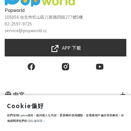
Popworld
105056 台北市松山區八德路四段277號5樓
02-2597-9725
service@popworld.cc
APP 下載
中文
Cookie偏好
使用者授權合約
我們使用Cookie技術，提供個人化內容、更順暢的使用體驗，並根據用戶偏好投放廣告。詳
隱私權保護政策
資訊安全政策
情請閱讀我們的
隱私權政策。
購買條款
Cookie 偏好設定