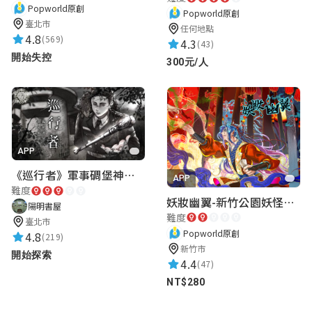
★★★★★
2021-12-31 16:31:00
Popworld原創
Popworld原創
臺北市
任何地點
4.8
(569)
4.3
(43)
王森玫
開始失控
300元/人
★★★★★
2021-01-26 21:28:15
Anita Hou
APP
★★★★★
2020-06-12 16:59:33
《巡行者》軍事碉堡神秘探索｜陽明書屋實境遊戲
APP
難度
妖妝幽翼-新竹公園妖怪懸疑事件
陽明書屋
林佳蓁
難度
臺北市
Popworld原創
4.8
★★★★★
(219)
2020-01-10 14:39:03
新竹市
開始探索
4.4
(47)
NT$280
Sharon Lin