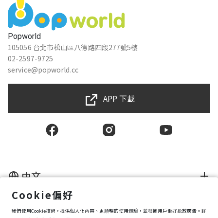
Jane Chen
★★★★★
2018-10-14 13:12:09
Popworld
105056 台北市松山區八德路四段277號5樓
02-2597-9725
陳御峰
service@popworld.cc
★★★★★
2018-10-14 13:09:24
APP 下載
蹦蹦蹦
★★★★★
2018-07-20 15:44:32
中文
Cookie偏好
使用者授權合約
我們使用Cookie技術，提供個人化內容、更順暢的使用體驗，並根據用戶偏好投放廣告。詳
隱私權保護政策