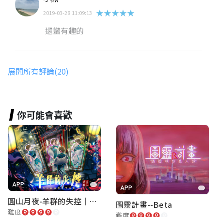
★★★★★
2019-03-28 11:09:13
還蠻有趣的
王盈惠
展開所有評論(20)
★★★★★
2019-02-20 12:11:00
農場裡很不同的體驗
你可能會喜歡
律香
世界的開拓者
★★★★★
2026-05-25 23:29:19
APP
APP
圓山月夜-羊群的失控｜圓山飯店 ARG實境解謎遊戲
Pei Pei Kao
圖靈計畫--Beta
難度
難度