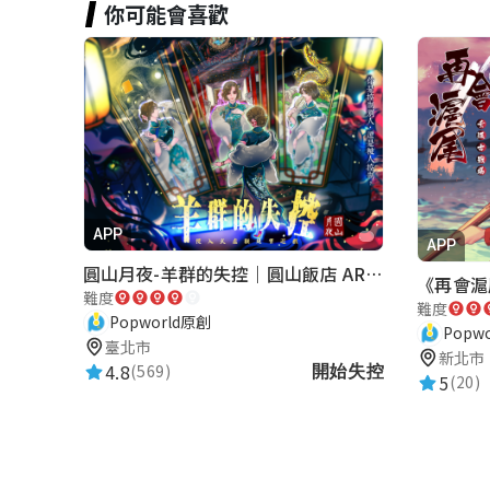
你可能會喜歡
魏湘容
★★★★★
2023-11-18 13:13:23
可以讓我們仔細的走過學校
關於我爸是家長會會長這件事
APP
APP
★★★★★
2023-11-16 14:22:59
圓山月夜-羊群的失控｜圓山飯店 ARG實境解謎遊戲
我爸都說讚
難度
難度
Popworld原創
Popw
臺北市
新北市
4.8
(569)
開始失控
Eason Lee
5
(20)
★★★★★
2024-11-23 12:18:14