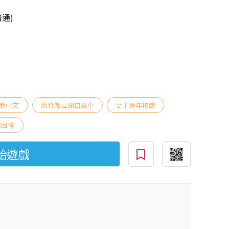
普通)
體中文
新竹縣立湖口高中
七十週年校慶
園回憶
始遊戲