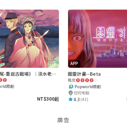
APP
《再會滬尾-重返古戰場》｜淡水老街實境遊戲｜實體遊戲盒
圖靈計畫--Beta
難度
orld原創
Popworld原創
任何地點
4.3
(43)
NT$300起
廣告