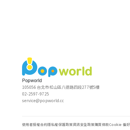
Guest
★★★★★
2024-11-23 10:47:26
曾琮程
★★★★★
2023-12-06 10:45:25
棒
張瑜芳
Popworld
★★★★★
2023-12-01 09:09:54
105056 台北市松山區八德路四段277號5樓
02-2597-9725
service@popworld.cc
湖口高中(含國中部) 盧垣辰
★★★★★
2023-11-21 13:32:53
使用者授權合約
隱私權保護政策
資訊安全政策
購買條款
Cookie 偏