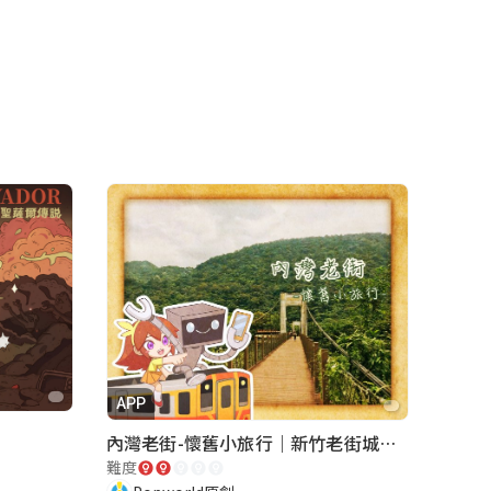
APP
內灣老街-懷舊小旅行｜新竹老街城市解謎
難度