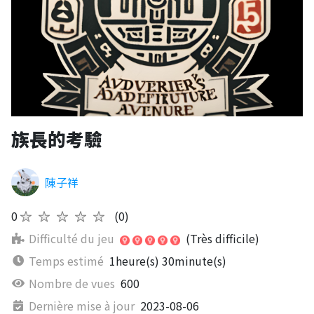
族長的考驗
陳子祥
0
★★★★★
(0)
Difficulté du jeu
(Très difficile)
Temps estimé
1heure(s) 30minute(s)
Nombre de vues
600
Dernière mise à jour
2023-08-06