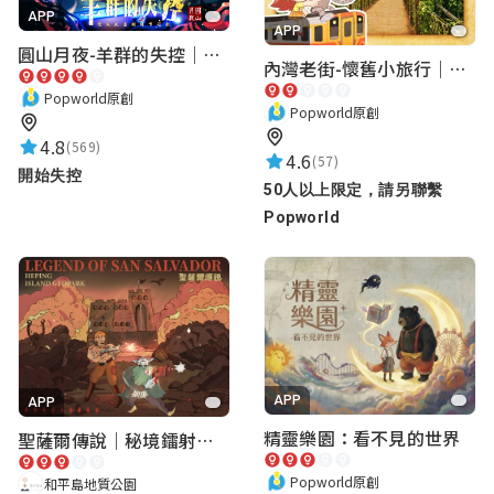
APP
APP
圓山月夜-羊群的失控｜圓山飯店 ARG實境解謎遊戲
內灣老街-懷舊小旅行｜新竹老街城市解謎
Popworld原創
Popworld原創
4.8
(569)
4.6
(57)
開始失控
50人以上限定，請另聯繫
Popworld
APP
APP
精靈樂園：看不見的世界
聖薩爾傳說｜秘境鐳射激戰
Popworld原創
和平島地質公園