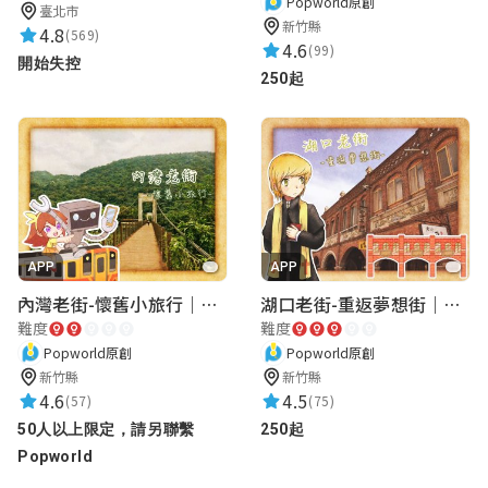
Popworld原創
臺北市
新竹縣
4.8
(569)
4.6
(99)
開始失控
250起
APP
APP
內灣老街-懷舊小旅行｜新竹老街城市解謎
湖口老街-重返夢想街｜新竹老街城市解謎
難度
難度
Popworld原創
Popworld原創
新竹縣
新竹縣
4.6
4.5
(57)
(75)
50人以上限定，請另聯繫
250起
Popworld