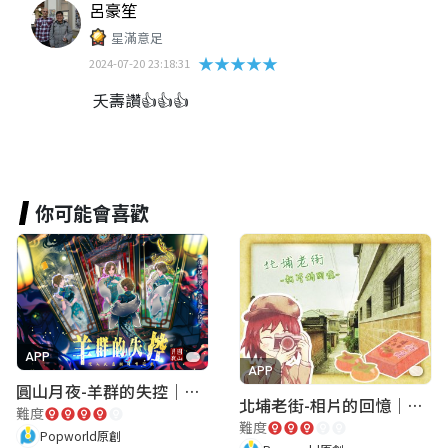
呂豪笙
星滿意足
★★★★★
2024-07-20 23:18:31
夭壽讚👍👍👍
你可能會喜歡
APP
APP
圓山月夜-羊群的失控｜圓山飯店 ARG實境解謎遊戲
北埔老街-相片的回憶｜新竹老街城市解謎
難度
難度
Popworld原創