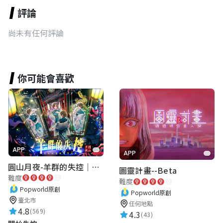
評論
尚未有任何評論
你可能會喜歡
APP
APP
圓山月夜-羊群的失控｜圓山飯店 ARG實境解謎遊戲
圖靈計畫--Beta
難度
難度
Popworld原創
Popworld原創
臺北市
任何地點
4.8
(569)
4.3
(43)