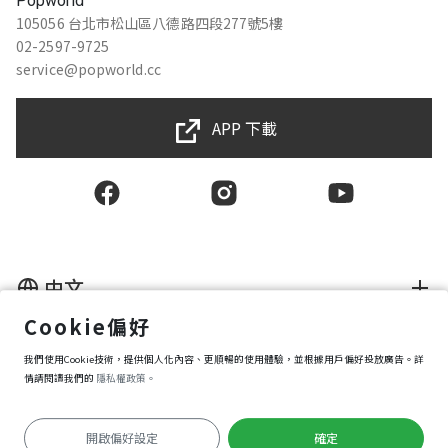
Popworld
105056 台北市松山區八德路四段277號5樓
02-2597-9725
service@popworld.cc
APP 下載
中文
Cookie偏好
使用者授權合約
我們使用Cookie技術，提供個人化內容、更順暢的使用體驗，並根據用戶偏好投放廣告。詳
隱私權保護政策
資訊安全政策
情請閱讀我們的
隱私權政策。
購買條款
Cookie 偏好設定
開啟偏好設定
確定
Copyright © 2025 Popworld Inc. All Rights Reserved.