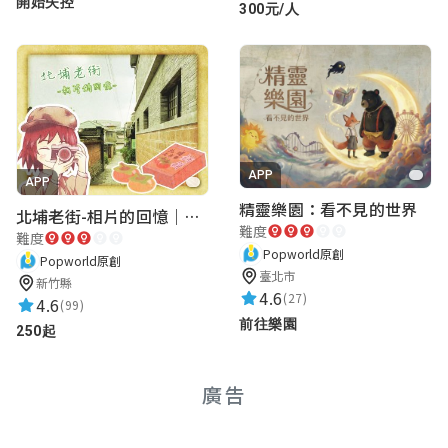
開始失控
300元/人
APP
APP
精靈樂園：看不見的世界
北埔老街-相片的回憶｜新竹老街城市解謎
難度
難度
Popworld原創
Popworld原創
臺北市
新竹縣
4.6
(27)
4.6
(99)
前往樂園
250起
廣告