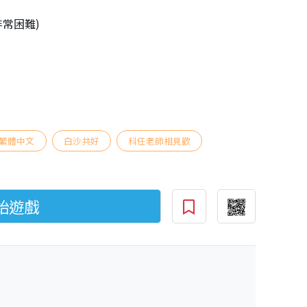
非常困難)
繁體中文
白沙共好
科任老師相見歡
始遊戲