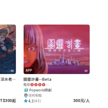
APP
再會滬尾—致那天之後的你｜淡水老街實境遊戲｜實體遊戲盒
圖靈計畫--Beta
難度
Popworld原創
任何地點
4.3
(43)
T$300起
300元/人