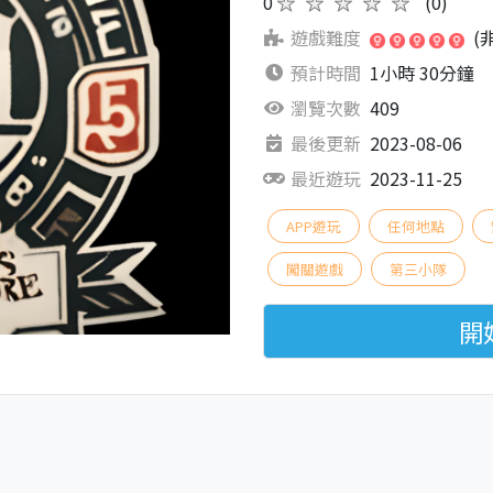
0
★★★★★
(0)
遊戲難度
(
預計時間
1小時 30分鐘
瀏覽次數
409
最後更新
2023-08-06
最近遊玩
2023-11-25
APP遊玩
任何地點
闖關遊戲
第三小隊
開