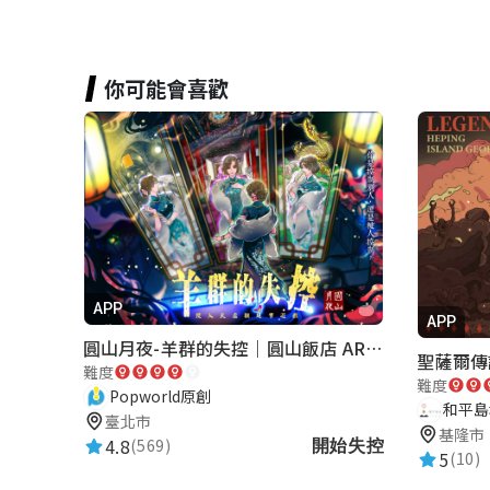
你可能會喜歡
APP
APP
圓山月夜-羊群的失控｜圓山飯店 ARG實境解謎遊戲
聖薩爾傳
難度
難度
Popworld原創
和平島
臺北市
基隆市
4.8
(569)
開始失控
5
(10)