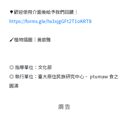
🌳歡迎使用介面後給予我們回饋｜
https://forms.gle/hx3xjgGFt2T1oKRT8
🖌️植物插圖｜黃歆雅
◎ 指導單位：文化部
◎ 執行單位：臺大原住民族研究中心、 ptumaw 食之
圓滿
廣告