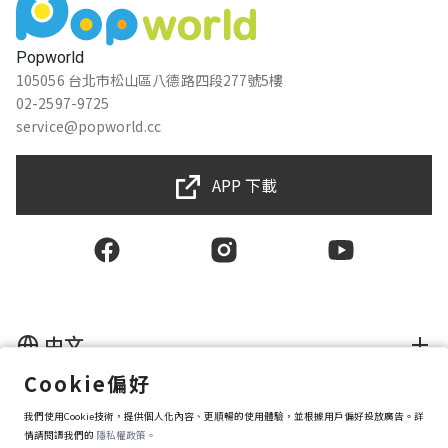
Popworld
105056 台北市松山區八德路四段277號5樓
02-2597-9725
service@popworld.cc
APP 下載
中文
Cookie偏好
使用者授權合約
我們使用Cookie技術，提供個人化內容、更順暢的使用體驗，並根據用戶偏好投放廣告。詳
隱私權保護政策
資訊安全政策
情請閱讀我們的
隱私權政策。