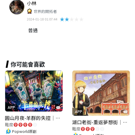
小林
世界的開拓者
★★★★★
2024-01-18 01:07:44
普通
你可能會喜歡
APP
APP
圓山月夜-羊群的失控｜圓山飯店 ARG實境解謎遊戲
湖口老街-重返夢想街｜新竹老街城市解謎
難度
難度
Popworld原創