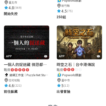
Popworld原創
臺北市
新竹縣
4.8
(569)
4.5
(75)
開始失控
250起
APP
APP
時空之石｜台中港傳說
一個人的捉迷藏 微恐都市傳說
難度
難度
Popworld原創
謎網工作室｜Puzzle Net Studio
臺中市
任何地點
5
4.6
(12)
(221)
出發冒險
前往躲藏