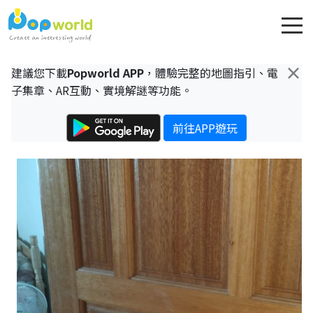
×
建議您下載
Popworld APP
，體驗完整的地圖指引、電
子集章、AR互動、實境解謎等功能。
前往APP遊玩