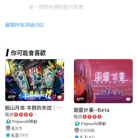
是一個很有趣的腦力激盪
展開所有評論(58)
AirouLin
★★★★★
2024-06-22 15:43:19
好玩，推推。
你可能會喜歡
Sandy Fan
國家特級秘術師
★★★★★
2023-11-19 20:35:19
APP
APP
最喜歡第二個書籤的謎題🫶🏻還有收到紀念
圓山月夜-羊群的失控｜圓山飯店 ARG實境解謎遊戲
簿的出其不意感，然後還可以自己選遊玩地
圖靈計畫--Beta
難度
難度
點，值得給五顆星🌟
Popworld原創
Popworld原創
臺北市
任何地點
4.8
(569)
4.3
(43)