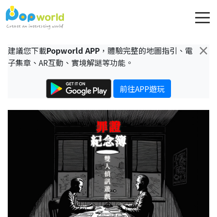
×
建議您下載
Popworld APP
，體驗完整的地圖指引、電
子集章、AR互動、實境解謎等功能。
前往APP遊玩