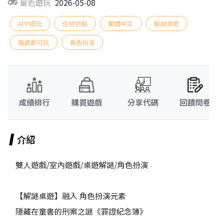
最近遊玩
2026-05-08
APP遊玩
任何地點
繁體中文
解謎桌遊
隨處都可玩
角色扮演
成績排行
購買遊戲
分享代碼
回饋問卷
介紹
雙人遊戲/室內遊戲/桌遊解謎/角色扮演
【解謎桌遊】融入 角色扮演元素
隱藏在童書的刑案之謎《罪證紀念簿》