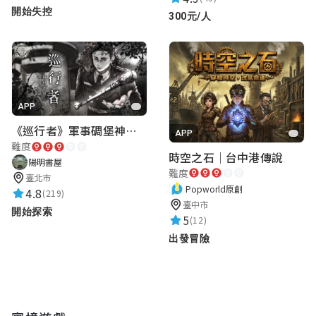
陳輝正
開始失控
300元/人
★★★★★
2023-10-15 00:01:34
好玩
雅🐽
APP
國家特級秘術師
《巡行者》軍事碉堡神秘探索｜陽明書屋實境遊戲
APP
★★★★★
難度
2023-10-04 09:24:43
時空之石｜台中港傳說
陽明書屋
超級燒腦！謎題多解法新穎，很有趣欸，跟
難度
臺北市
隊友合力找到答案很有成就感
Popworld原創
4.8
(219)
臺中市
開始探索
5
(12)
#奇怪的知識增加了
出發冒險
Alan Chang
國家特級秘術師
★★★★★
2023-09-28 09:56:27