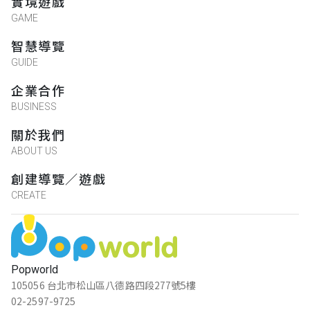
實境遊戲
GAME
充滿蹦世界風格的一款主題，每次的網頁都
讓人驚艷，這次的難度提升不少，喜歡挑戰
智慧導覽
的千萬別錯過！最後謝謝雅🐽帶我飛～
GUIDE
企業合作
BUSINESS
宣凌
★★★★★
關於我們
2023-09-24 22:34:00
ABOUT US
好難，解謎方式有趣
創建導覽／遊戲
CREATE
薯條我本命
腦洞大開
★★★★★
2023-09-23 23:57:10
Popworld
很喜歡解謎的方式，很新穎，道具來的時候
105056 台北市松山區八德路四段277號5樓
還以為送錯了XD
02-2597-9725