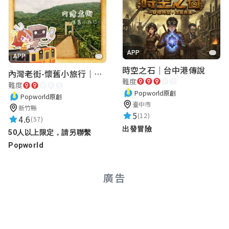
APP
APP
時空之石｜台中港傳說
內灣老街-懷舊小旅行｜新竹老街城市解謎
難度
難度
Popworld原創
Popworld原創
臺中市
新竹縣
5
(12)
4.6
(57)
出發冒險
50人以上限定，請另聯繫
Popworld
廣告