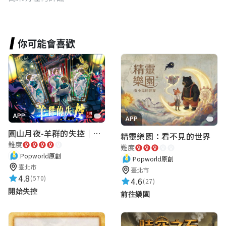
你可能會喜歡
APP
APP
圓山月夜-羊群的失控｜圓山飯店 ARG實境解謎遊戲
精靈樂園：看不見的世界
難度
難度
Popworld原創
Popworld原創
臺北市
臺北市
4.8
(570)
4.6
(27)
開始失控
前往樂園