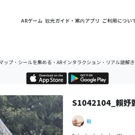
ARゲーム
観光ガイド・案内アプリ
ご利用につい
マップ、シールを集める、ARインタラクション、リアル謎解
S1042104_賴妤
賴