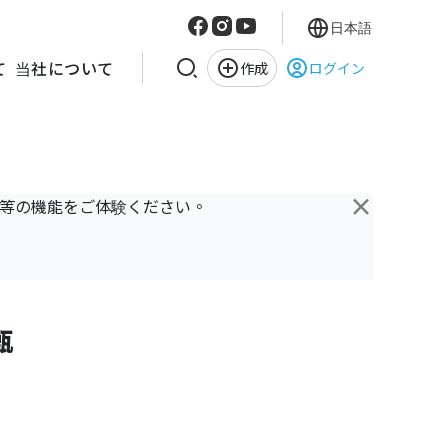
日本語
て
当社について
作成
ログイン
×
き等の機能をご体験ください。
甄