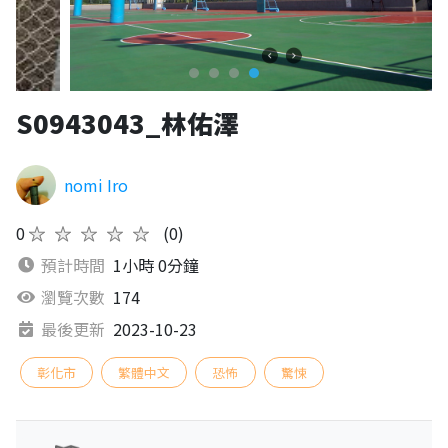
S0943043_林佑澤
nomi Iro
0
★★★★★
(0)
預計時間
1小時 0分鐘
瀏覽次數
174
最後更新
2023-10-23
彰化市
繁體中文
恐怖
驚悚