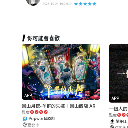
★★★★★
2023-10-24 19:25:19
你可能會喜歡
APP
APP
圓山月夜-羊群的失控｜圓山飯店 ARG實境解謎遊戲
一個人的
難度
難度
Popworld原創
謎網工作
臺北市
任何地