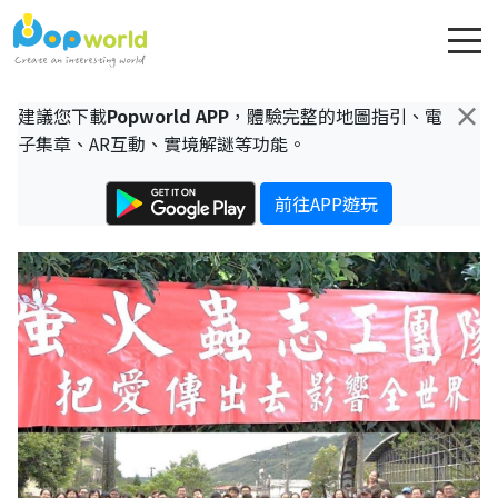
×
建議您下載
Popworld APP
，體驗完整的地圖指引、電
子集章、AR互動、實境解謎等功能。
前往APP遊玩