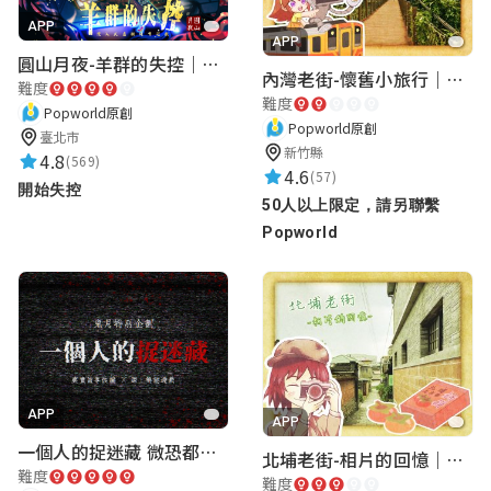
APP
APP
圓山月夜-羊群的失控｜圓山飯店 ARG實境解謎遊戲
內灣老街-懷舊小旅行｜新竹老街城市解謎
難度
難度
Popworld原創
Popworld原創
臺北市
新竹縣
4.8
(569)
4.6
(57)
開始失控
50人以上限定，請另聯繫
Popworld
APP
APP
一個人的捉迷藏 微恐都市傳說
北埔老街-相片的回憶｜新竹老街城市解謎
難度
難度