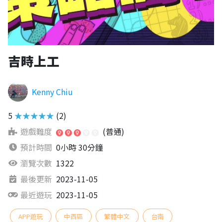
吉時上工
Kenny Chiu
5
★★★★★
(2)
遊戲難度
(普通)
預計時間
0小時 30分鐘
瀏覽次數
1322
最後更新
2023-11-05
最近遊玩
2023-11-05
APP遊玩
中西區
繁體中文
台南