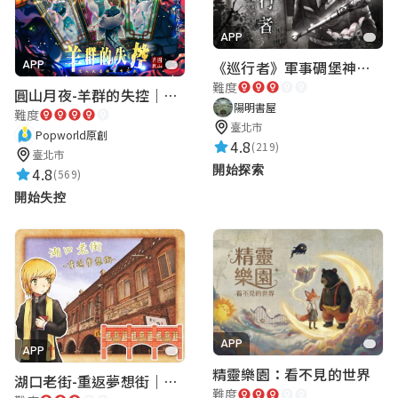
APP
《巡行者》軍事碉堡神秘探索｜陽明書屋實境遊戲
APP
難度
圓山月夜-羊群的失控｜圓山飯店 ARG實境解謎遊戲
陽明書屋
難度
臺北市
Popworld原創
4.8
(219)
臺北市
開始探索
4.8
(569)
開始失控
APP
APP
精靈樂園：看不見的世界
湖口老街-重返夢想街｜新竹老街城市解謎
難度