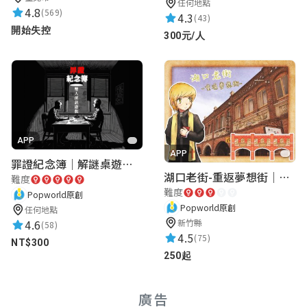
任何地點
4.8
(569)
4.3
(43)
開始失控
300元/人
APP
APP
罪證紀念簿｜解謎桌遊｜警匪偵訊｜室內遊戲
湖口老街-重返夢想街｜新竹老街城市解謎
難度
難度
Popworld原創
Popworld原創
任何地點
4.6
新竹縣
(58)
4.5
(75)
NT$300
250起
廣告