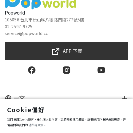
Popworld
105056 台北市松山區八德路四段277號5樓
02-2597-9725
service@popworld.cc
APP 下載
中文
Cookie偏好
使用者授權合約
我們使用Cookie技術，提供個人化內容、更順暢的使用體驗，並根據用戶偏好投放廣告。詳
隱私權保護政策
資訊安全政策
情請閱讀我們的
隱私權政策。
購買條款