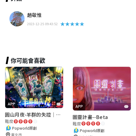
趙敬惟
★★★★★
2023-12-25 09:43:52
你可能會喜歡
APP
APP
圓山月夜-羊群的失控｜圓山飯店 ARG實境解謎遊戲
圖靈計畫--Beta
難度
難度
Popworld原創
Popworld原創
臺北市