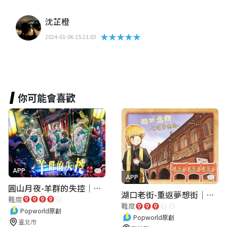
沈芷橙
★★★★★
2024-01-06 15:21:03
你可能會喜歡
APP
APP
圓山月夜-羊群的失控｜圓山飯店 ARG實境解謎遊戲
湖口老街-重返夢想街｜新竹老街城市解謎
難度
難度
Popworld原創
Popworld原創
臺北市