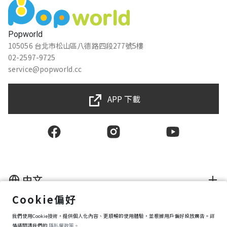
Popworld
105056 台北市松山區八德路四段277號5樓
02-2597-9725
service@popworld.cc
APP 下載
中文
Cookie偏好
使用者授權合約
我們使用Cookie技術，提供個人化內容、更順暢的使用體驗，並根據用戶偏好投放廣告。詳
隱私權保護政策
資訊安全政策
情請閱讀我們的
隱私權政策。