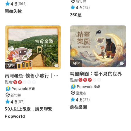
新竹縣
4.8
(569)
4.5
(75)
開始失控
250起
APP
APP
精靈樂園：看不見的世界
內灣老街-懷舊小旅行｜新竹老街城市解謎
難度
難度
Popworld原創
Popworld原創
臺北市
新竹縣
4.6
(27)
4.6
(57)
前往樂園
50人以上限定，請另聯繫
Popworld