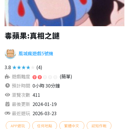
毒蘋果:真相之謎
風城瘋遊戲5號機
3.8
★★★★★
(4)
遊戲難度
(簡單)
預計時間
0小時 30分鐘
瀏覽次數
411
最後更新
2024-01-19
最近遊玩
2026-03-23
APP遊玩
任何地點
繁體中文
認知作戰