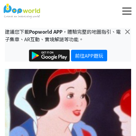
×
建議您下載
Popworld APP
，體驗完整的地圖指引、電
子集章、AR互動、實境解謎等功能。
前往APP遊玩