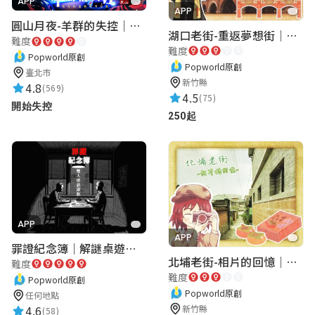
APP
APP
圓山月夜-羊群的失控｜圓山飯店 ARG實境解謎遊戲
湖口老街-重返夢想街｜新竹老街城市解謎
難度
難度
Popworld原創
Popworld原創
臺北市
新竹縣
4.8
(569)
4.5
(75)
開始失控
250起
APP
APP
罪證紀念簿｜解謎桌遊｜警匪偵訊｜室內遊戲
北埔老街-相片的回憶｜新竹老街城市解謎
難度
難度
Popworld原創
Popworld原創
任何地點
4.6
新竹縣
(58)