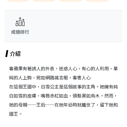
成績排行
介紹
毒蘋果有著誘人的外表，迷惑人心，有心的人利用，單
純的人上鉤，宛如網路謠言般，毒害人心
在這個王國中，白雪公主是這個故事的主角。她擁有純
白如雪的皮膚，嘴唇赤紅如血，頭髮黑如烏木。然而，
她的母親──王后──在她年幼時就離世了，留下她和
國王。