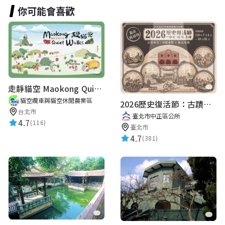
你可能會喜歡
走靜貓空 Maokong Quiet Walks
貓空纜車與貓空休閒農業區
2026歷史復活節：古蹟尋章 | 智慧導覽 × 拾光尋禮
台北市
臺北市中正區公所
4.7
(116)
臺北市
4.7
(381)