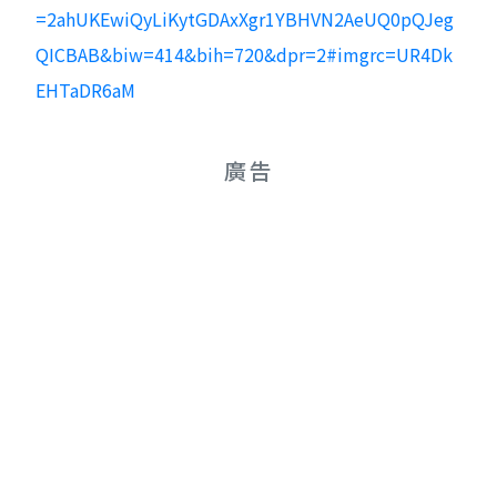
=2ahUKEwiQyLiKytGDAxXgr1YBHVN2AeUQ0pQJeg
QICBAB&biw=414&bih=720&dpr=2#imgrc=UR4Dk
EHTaDR6aM
廣告