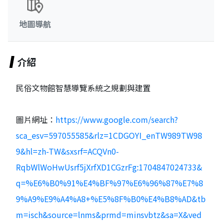
地圖導航
介紹
民俗文物館智慧導覽系統之規劃與建置
圖片網址：
https://www.google.com/search?
sca_esv=597055585&rlz=1CDGOYI_enTW989TW98
9&hl=zh-TW&sxsrf=ACQVn0-
RqbWlWoHwUsrf5jXrfXD1CGzrFg:1704847024733&
q=%E6%B0%91%E4%BF%97%E6%96%87%E7%8
9%A9%E9%A4%A8+%E5%8F%B0%E4%B8%AD&tb
m=isch&source=lnms&prmd=minsvbtz&sa=X&ved