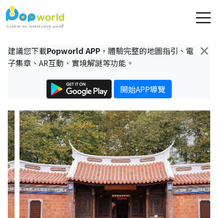
×
建議您下載
Popworld APP
，體驗完整的地圖指引、電
子集章、AR互動、實境解謎等功能。
開始APP導覽