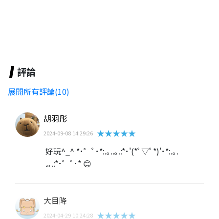
評論
展開所有評論(10)
胡羽彤
★★★★★
2024-09-08 14:29:26
好玩^_^ *･゜ﾟ･*:.｡..｡.:*･'(*ﾟ▽ﾟ*)'･*:.｡.
.｡.:*･゜ﾟ･* 😊
大目降
★★★★★
2024-04-29 10:24:28