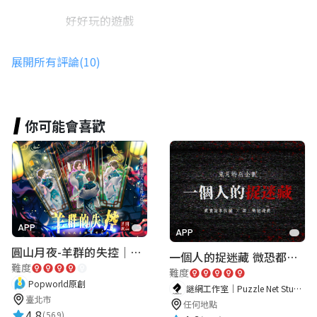
好好玩的遊戲
展開所有評論(10)
畇棋 黃
★★★★★
2024-04-20 09:31:21
很有趣的小遊戲，讚👍
你可能會喜歡
miayehjung
★★★★★
2025-10-16 17:15:33
大目降沒有開門啊！我們冤枉啊
APP
APP
圓山月夜-羊群的失控｜圓山飯店 ARG實境解謎遊戲
一個人的捉迷藏 微恐都市傳說
難度
難度
mu mu
Popworld原創
謎網工作室｜Puzzle Net Studio
★★★★★
2026-03-04 20:30:00
臺北市
任何地點
4.8
(569)