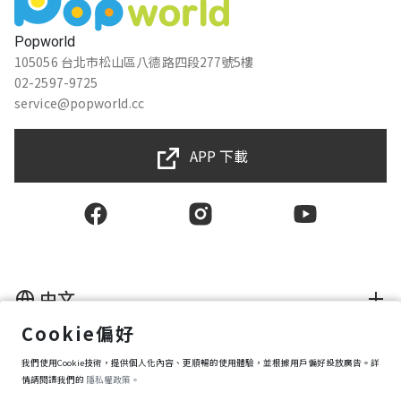
Popworld
105056 台北市松山區八德路四段277號5樓
02-2597-9725
service@popworld.cc
APP 下載
中文
Cookie偏好
使用者授權合約
我們使用Cookie技術，提供個人化內容、更順暢的使用體驗，並根據用戶偏好投放廣告。詳
隱私權保護政策
資訊安全政策
情請閱讀我們的
隱私權政策。
購買條款