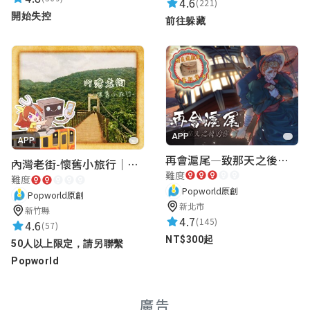
4.6
(221)
開始失控
前往躲藏
睿成 劉
★★★★★
2024-05-14 19:48:38
L
★★★★★
APP
2024-04-25 19:45:28
APP
再會滬尾—致那天之後的你｜淡水老街實境遊戲｜實體遊戲盒
內灣老街-懷舊小旅行｜新竹老街城市解謎
難度
難度
Popworld原創
石鈞文
Popworld原創
新北市
新竹縣
★★★★★
2024-04-24 19:33:27
4.7
(145)
4.6
(57)
NT$300起
50人以上限定，請另聯繫
Popworld
郭政宏-主功能
★★★★★
2024-04-23 14:56:15
廣告