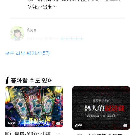
字認不出來…
Alex
★★★★★
2023-03-01 15:43:48
不錯的小品，最初咖啡的關卡較難
모든 리뷰 펼치기(57)
謝沛妤
좋아할 수도 있어
★★★★★
2021-05-04 08:33:10
很多地方已經遺失線索，店家更換找不到線
索/客服反應很快，迅速即時提供補償方案
（5/3）
蹦世界
APP
APP
2021-04-30 08:02:41
圓山月夜-羊群的失控｜圓山飯店 ARG實境解謎遊戲
親愛的玩家您好：