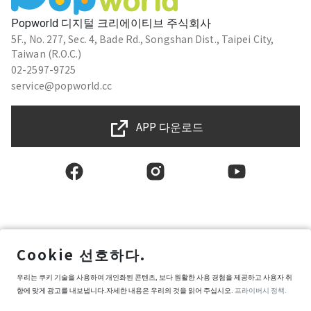
甄家誼
Popworld 디지털 크리에이티브 주식회사
★★★★★
2019-12-11 15:43:06
5F., No. 277, Sec. 4, Bade Rd., Songshan Dist., Taipei City,
很有趣
Taiwan (R.O.C.)
02-2597-9725
service@popworld.cc
李昆翰
APP 다운로드
★★★★★
2019-12-11 15:42:08
好玩
黃信傑
★★★★★
2019-12-11 13:46:30
한국인
Cookie 선호하다.
good
사용자권한계약
우리는 쿠키 기술을 사용하여 개인화된 콘텐츠, 보다 원활한 사용 경험을 제공하고 사용자 취
프라이버시 보호 정책
향에 맞게 광고를 내보냅니다.자세한 내용은 우리의 것을 읽어 주십시오.
프라이버시 정책.
정보 보안 정책
芷瑄
Popworld 구매약관