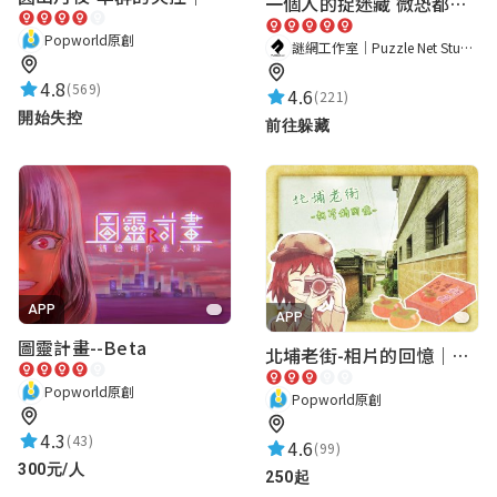
一個人的捉迷藏 微恐都市傳說
經查內灣戲院線索位置近期被更換過，
Popworld原創
謎網工作室｜Puzzle Net Studio
蹦世界已將題目修正完畢，非常感謝您
的回報！希望未來還有為您服務的機會
4.8
(569)
4.6
(221)
<3
開始失控
前往躲藏
MT
★★★★★
2020-01-27 14:48:53
有一站的設備壞掉了...知道了三個。第四個
無法解。只好看解答QQ
APP
APP
圖靈計畫--Beta
大數據股份有限公司
北埔老街-相片的回憶｜新竹老街城市解謎
2020-02-07 16:24:21
Popworld原創
您好，因為最初咖啡裡的導覽機是跟著
Popworld原創
店家營業時間開關機的，可能店家休息
4.3
(43)
4.6
(99)
造成您遊戲體驗不佳，我們將免費贈送
300元/人
250起
《北埔老街-相片的回憶-》給您作為補