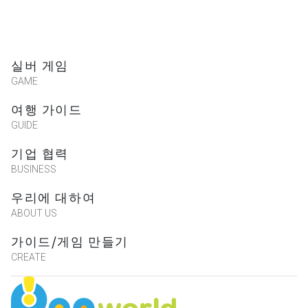
償，遊戲代碼將會透過私人訊息傳送給
您，有任何問題歡迎聯絡我們！
前往遊玩前也務必查看相關注意事項，
確認店家營業時間，謝謝！
실버 게임
GAME
여행 가이드
朱志青
GUIDE
★★★★★
2019-12-14 14:32:25
기업 협력
太好玩了
BUSINESS
우리에 대하여
ABOUT US
吳雨南
★★★★★
가이드/게임 만들기
2019-12-11 23:22:16
CREATE
很開心，燒腦又有趣。