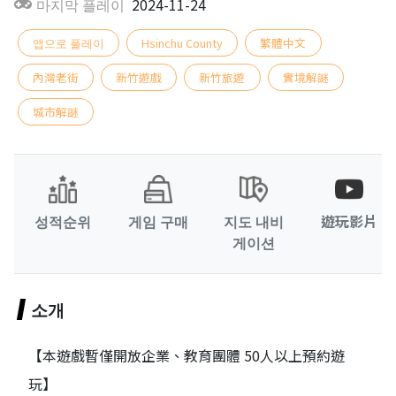
마지막 플레이
2024-11-24
앱으로 플레이
Hsinchu County
繁體中文
內灣老街
新竹遊戲
新竹旅遊
實境解謎
城市解謎
성적순위
게임 구매
지도 내비
遊玩影片
게이션
소개
【本遊戲暫僅開放企業、教育團體 50人以上預約遊
玩】