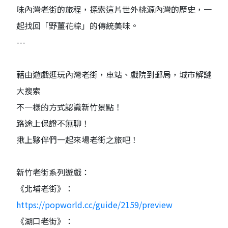
味內灣老街的旅程，探索這片世外桃源內灣的歷史，一
起找回「野薑花粽」的傳統美味。
---
藉由遊戲逛玩內灣老街，車站、戲院到郵局，城市解謎
大搜索
不一樣的方式認識新竹景點！
路途上保證不無聊！
揪上夥伴們一起來場老街之旅吧！
新竹老街系列遊戲：
《北埔老街》：
https://popworld.cc/guide/2159/preview
《湖口老街》：