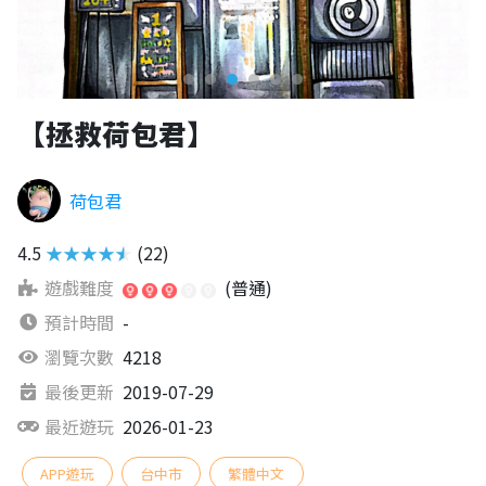
【拯救荷包君】
荷包君
4.5
★★★★★
(22)
遊戲難度
(普通)
預計時間
-
瀏覽次數
4218
最後更新
2019-07-29
最近遊玩
2026-01-23
APP遊玩
台中市
繁體中文