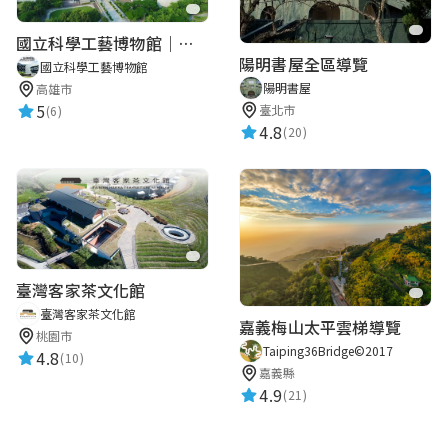
國立科學工藝博物館｜華語智慧導覽
陽明書屋全區導覽
國立科學工藝博物館
陽明書屋
高雄市
5
臺北市
(6)
4.8
(20)
臺灣客家茶文化館
臺灣客家茶文化館
嘉義梅山太平雲梯導覽
桃園市
Taiping36Bridge©2017
4.8
(10)
嘉義縣
4.9
(21)