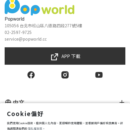
Popworld
105056 台北市松山區八德路四段277號5樓
02-2597-9725
service@popworld.cc
APP 下載
中文
Cookie偏好
使用者授權合約
我們使用Cookie技術，提供個人化內容、更順暢的使用體驗，並根據用戶偏好投放廣告。詳
隱私權保護政策
資訊安全政策
情請閱讀我們的
隱私權政策。