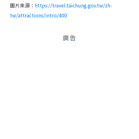
圖片來源：
https://travel.taichung.gov.tw/zh-
tw/attractions/intro/400
廣告