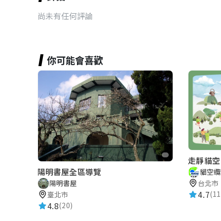
尚未有任何評論
你可能會喜歡
走靜貓空 M
陽明書屋全區導覽
貓空纜
台北市
陽明書屋
4.7
(11
臺北市
4.8
(20)