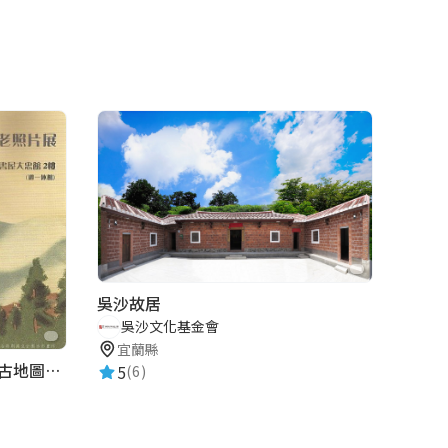
吳沙故居
吳沙文化基金會
宜蘭縣
陽明書屋｜草山、台北400年古地圖老照片展｜智慧導覽
5
(6)