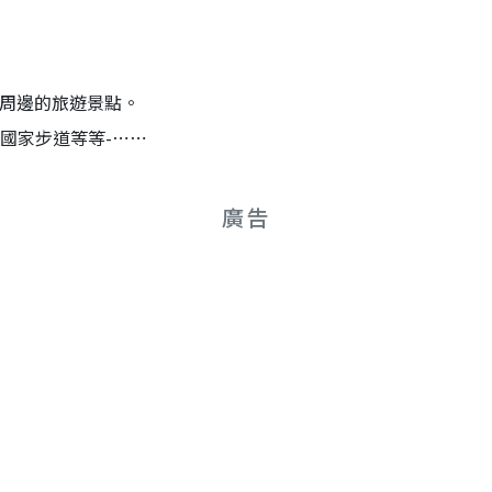
及周邊的旅遊景點。
國家步道等等-⋯⋯
廣告