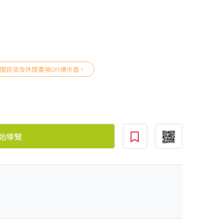
閒民宿及休閒農場DIY爆米香。
始導覽