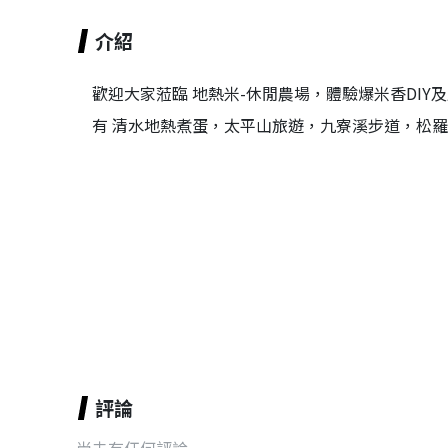
介紹
歡迎大家蒞臨 地熱米-休閒農場，體驗爆米香DIY
有 清水地熱煮蛋，太平山旅遊，九寮溪步道，松羅
評論
尚未有任何評論