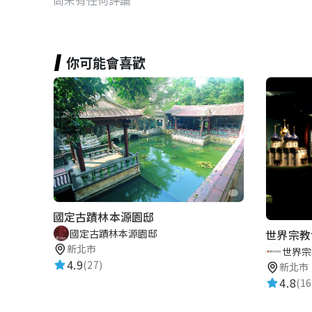
你可能會喜歡
國定古蹟林本源園邸
國定古蹟林本源園邸
世界宗教
新北市
世界宗
4.9
(27)
新北市
4.8
(16