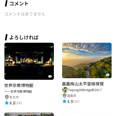
コメント
コメントはありません
よろしければ
嘉義梅山太平雲梯導覽
世界宗教博物館
Taiping36Bridge©2017
世界宗教博物館
嘉義県
新北市
4.9
(21)
4.8
(16)