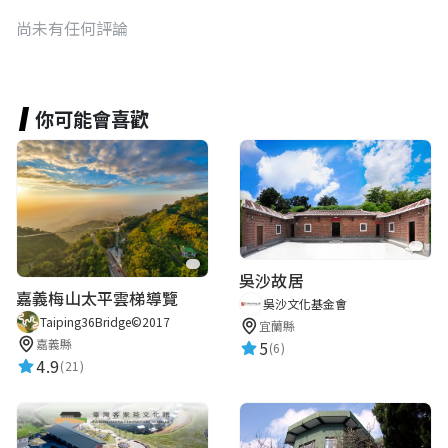
尚未有任何評論
你可能會喜歡
吳沙故居
嘉義梅山太平雲梯導覽
吳沙文化基金會
Taiping36Bridge©2017
宜蘭縣
嘉義縣
5
(6)
4.9
(21)