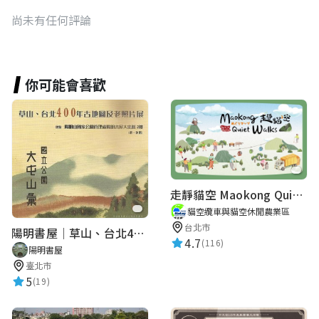
尚未有任何評論
你可能會喜歡
走靜貓空 Maokong Quiet Walks
貓空纜車與貓空休閒農業區
台北市
陽明書屋｜草山、台北400年古地圖老照片展｜智慧導覽
4.7
(116)
陽明書屋
臺北市
5
(19)