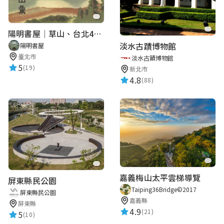
陽明書屋｜草山、台北400年古地圖老照片展｜智慧導覽
淡水古蹟博物館
陽明書屋
臺北市
淡水古蹟博物館
5
(19)
新北市
4.8
(88)
嘉義梅山太平雲梯導覽
屏東縣民公園
Taiping36Bridge©2017
屏東縣民公園
嘉義縣
屏東縣
4.9
(21)
5
(10)