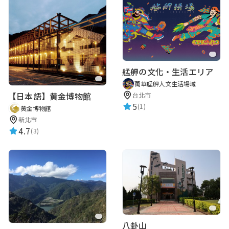
艋舺の文化・生活エリア
萬華艋舺人文生活場域
【日本語】黄金博物館
台北市
5
(1)
黃金博物館
新北市
4.7
(3)
八卦山