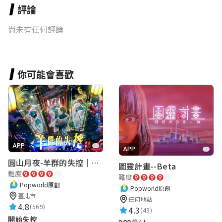
評論
尚未有任何評論
你可能會喜歡
APP
APP
圓山月夜-羊群的失控｜圓山飯店 ARG實境解謎遊戲
圖靈計畫--Beta
難度
難度
Popworld原創
Popworld原創
臺北市
任何地點
4.8
(569)
4.3
(43)
開始失控