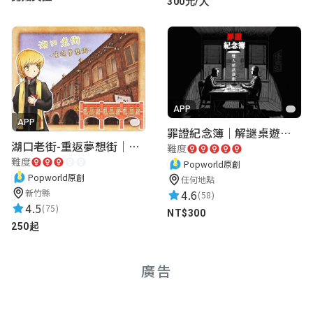
300元/人
APP
APP
罪證紀念簿｜解謎桌遊｜警匪偵訊｜室內遊戲
湖口老街-重返夢想街｜新竹老街城市解謎
難度
難度
Popworld原創
Popworld原創
任何地點
4.6
新竹縣
(58)
4.5
(75)
NT$300
250起
廣告