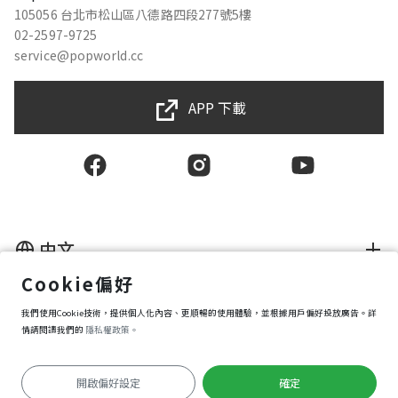
105056 台北市松山區八德路四段277號5樓
02-2597-9725
service@popworld.cc
APP 下載
中文
Cookie偏好
使用者授權合約
我們使用Cookie技術，提供個人化內容、更順暢的使用體驗，並根據用戶偏好投放廣告。詳
隱私權保護政策
資訊安全政策
情請閱讀我們的
隱私權政策。
購買條款
Cookie 偏好設定
開啟偏好設定
確定
Copyright © 2025 Popworld Inc. All Rights Reserved.
前往APP遊玩