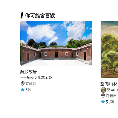
你可能會喜歡
吳沙故居
吳沙文化基金會
望向山林
宜蘭縣
5
(6)
望向山
嘉義市
5
(36)