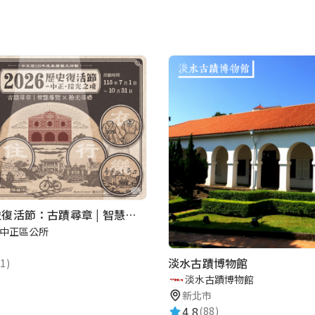
2026歷史復活節：古蹟尋章 | 智慧導覽 × 拾光尋禮
中正區公所
淡水古蹟博物館
1)
淡水古蹟博物館
新北市
4.8
(88)