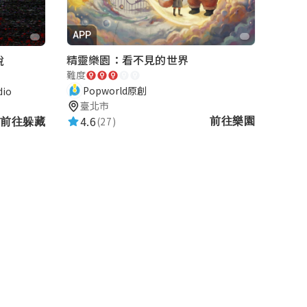
APP
精靈樂園：看不見的世界
說
難度
Popworld原創
io
臺北市
4.6
(27)
前往樂園
前往躲藏