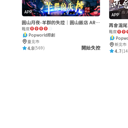
視覺設計不錯，題目也不會太難
APP
APP
圓山月夜-羊群的失控｜圓山飯店 ARG實境解謎遊戲
Xuan
難度
★★★★★
難度
2025-04-02 22:26:00
Popworld原創
Popw
資料館那關好難😂，謝謝作者的精心設
臺北市
新北市
4.8
(569)
開始失控
4.7
(14
Yu Shu Huang
★★★★★
2025-03-28 17:35:57
難度很高！這不組隊很難玩下去！手不夠
假參半萌萌的，在椅子上比動作那關也太歡
Dabby Lee
★★★★★
2025-03-28 16:12:14