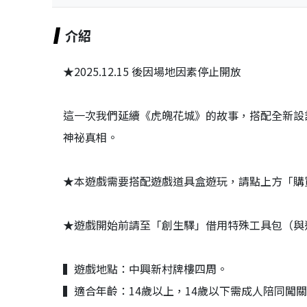
介紹
★2025.12.15 後因場地因素停止開放
這一次我們延續《虎魄花城》的故事，搭配全新設
神祕真相。
★本遊戲需要搭配遊戲道具盒遊玩，請點上方「購
★遊戲開始前請至「創生驛」借用特殊工具包（與
▍遊戲地點：中興新村牌樓四周。
▍適合年齡：14歲以上，14歲以下需成人陪同闖