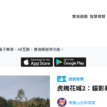
實境遊戲
智慧導覽
電子集章、AR互動、實境解謎等功能。
遊戲推薦
虎魄花城2：貓影
東邊山丘的雪堂