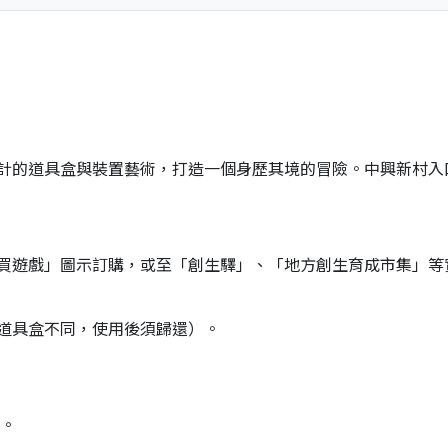
計的道具盒與裝置藝術，打造一個身歷其境的冒險。中興新村入
買遊戲」圖示訂購，或至「創生驛」、「地方創生育成市集」等
道具盒不同，使用後須歸還）。
關。