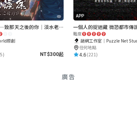
APP
再會滬尾—致那天之後的你｜淡水老街實境遊戲｜實體遊戲盒
一個人的捉迷藏 微恐都市傳
難度
orld原創
謎網工作室｜Puzzle Net Stud
計，換個角度認識在地，好棒
任何地點
4.6
5)
(221)
NT$300起
廣告
用的感覺！設計者太厲害了挖掘很多老歷史，遊戲故事真
樂了😆