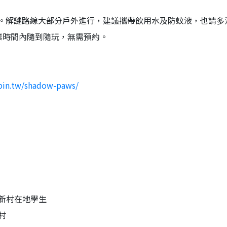
S。解謎路線大部分戶外進行，建議攜帶飲用水及防蚊液，也請多
，營業時間內隨到隨玩，無需預約。
bin.tw/shadow-paws/
新村在地學生
村