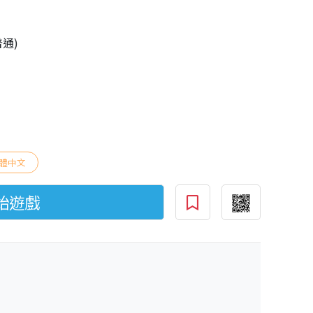
普通)
體中文
始遊戲